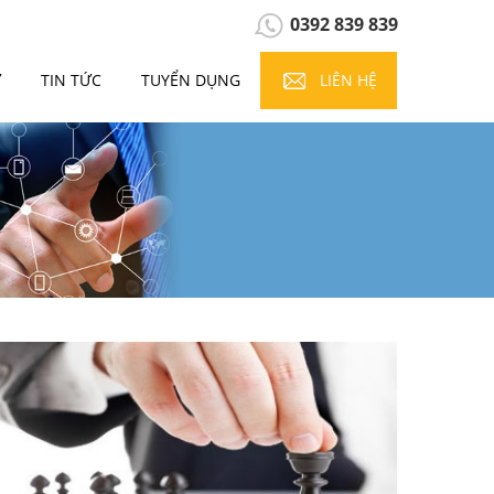
0392 839 839
Ự
TIN TỨC
TUYỂN DỤNG
LIÊN HỆ