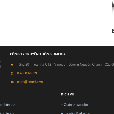
CÔNG TY TRUYỀN THÔNG HMEDIA
p
Tầng 20 - Tòa nhà CT2 - Vimeco - Đường Nguyễn Chánh - Cầu G
ẽ
0392 839 839
cskh@hmedia.vn
Ự
DỊCH VỤ
p nhân sự
Quản trị website
ê nhân sự
Tư vấn Marketing