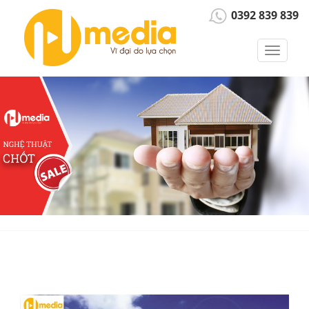
0392 839 839
Toggle
navigat