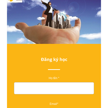
Đăng ký học
Họ tên *
Email*