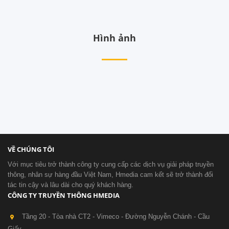
Hình ảnh
VỀ CHÚNG TÔI
Với mục tiêu trở thành công ty cung cấp các dịch vụ giải pháp truyền
thông, nhân sự hàng đầu Việt Nam, Hmedia cam kết sẽ trở thành đối
tác tin cậy và lâu dài cho quý khách hàng.
CÔNG TY TRUYỀN THÔNG HMEDIA
Tầng 20 - Tòa nhà CT2 - Vimeco - Đường Nguyễn Chánh - Cầu
Giấy