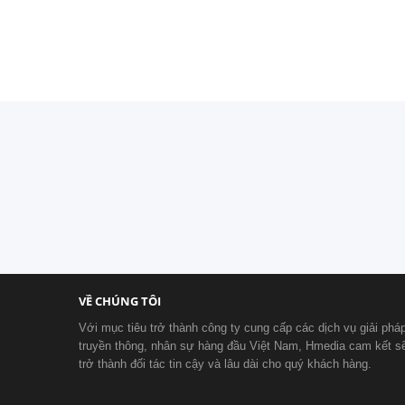
VỀ CHÚNG TÔI
Với mục tiêu trở thành công ty cung cấp các dịch vụ giải phá
truyền thông, nhân sự hàng đầu Việt Nam, Hmedia cam kết s
trở thành đối tác tin cậy và lâu dài cho quý khách hàng.