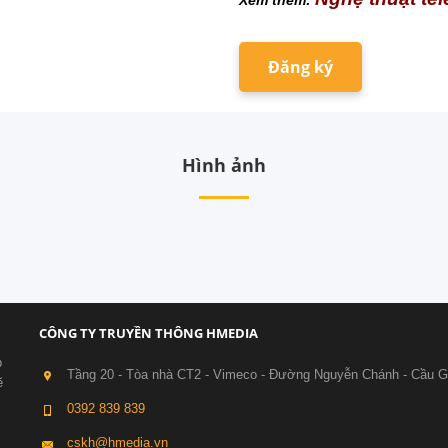
Xem thêm:
Đăng ký
Hình ảnh
CÔNG TY TRUYỀN THÔNG HMEDIA
p
Tầng 20 - Tòa nhà CT2 - Vimeco - Đường Nguyễn Chánh - Cầu G
ẽ
0392 839 839
cskh@hmedia.vn