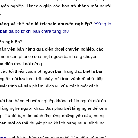
uyên nghiệp. Hmedia giúp các bạn trở thành một người
.
ỹ năng và thế nào là telesale chuyên nghiệp?
“
Đừng lo
i bạn đã bỏ lỡ khi bạn chưa từng thử”
yên nghiệp?
nhân viên bán hàng qua điện thoại chuyên nghiệp, các
mềm cần phải có của một người bán hàng chuyên
 điện thoại nói riêng:
cầu tối thiểu của một người bán hàng đặc biệt là bán
 ăn nói lưu loát, trôi chảy, nói tròn vành rõ chữ, tiếp
huyết trình về sản phẩm, dịch vụ của mình một cách
ời bán hàng chuyên nghiệp không chỉ là người giỏi ăn
t lắng nghe người khác. Bạn phải biết lắng nghe để xem
gì. Từ đó bạn tìm cách đáp ứng những yêu cầu, mong
ạn mới có thể thuyết phục khách hàng mua, sử dụng
ống:
nghề bán hàng cũng như nghề “làm dâu trăm họ”