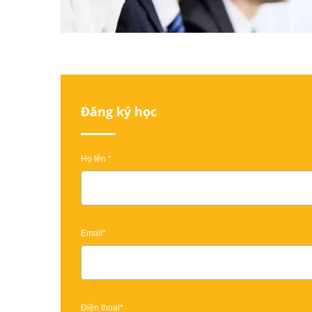
Đăng ký học
Họ tên *
Email*
Điện thoại*