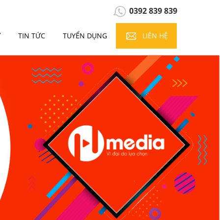
0392 839 839
Ự
TIN TỨC
TUYỂN DỤNG
LIÊN HỆ