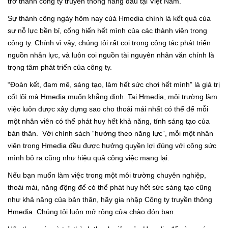
trở thành công ty truyền thông hàng đầu tại Việt Nam.
Sự thành công ngày hôm nay củả Hmedia chính là kết quả của
sự nỗ lực bền bỉ, cống hiến hết mình của các thành viên trong
công ty. Chính vì vậy, chúng tôi rất coi trọng công tác phát triển
nguồn nhân lực, và luôn coi nguồn tài nguyên nhân văn chính là
trọng tâm phát triển của công ty.
“Đoàn kết, đam mê, sáng tạo, làm hết sức chơi hết mình” là giá trị
cốt lõi mà Hmedia muốn khẳng định. Tai Hmedia, môi trường làm
việc luôn được xây dựng sao cho thoải mái nhất có thể để mỗi
một nhân viên có thể phát huy hết khả năng, tính sáng tạo của
bản thân. Với chính sách “hưởng theo năng lực”, mỗi một nhân
viên trong Hmedia đều được hưởng quyền lợi đúng với công sức
mình bỏ ra cũng như hiệu quả công việc mang lại.
Nếu bạn muốn làm việc trong một môi trường chuyên nghiệp,
thoải mái, năng động để có thể phát huy hết sức sáng tạo cũng
như khả năng của bản thân, hãy gia nhập Công ty truyền thông
Hmedia. Chúng tôi luôn mở rộng cửa chào đón bạn.