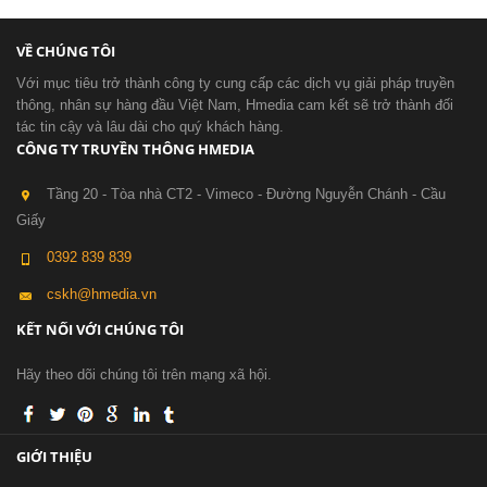
VỀ CHÚNG TÔI
Với mục tiêu trở thành công ty cung cấp các dịch vụ giải pháp truyền
thông, nhân sự hàng đầu Việt Nam, Hmedia cam kết sẽ trở thành đối
tác tin cậy và lâu dài cho quý khách hàng.
CÔNG TY TRUYỀN THÔNG HMEDIA
Tầng 20 - Tòa nhà CT2 - Vimeco - Đường Nguyễn Chánh - Cầu
Giấy
0392 839 839
cskh@hmedia.vn
KẾT NỐI VỚI CHÚNG TÔI
Hãy theo dõi chúng tôi trên mạng xã hội.
GIỚI THIỆU