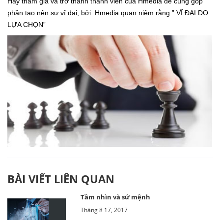
Hãy tham gia và trở thành thanh viên của Hmedia để cùng góp
phần tạo nên sự vĩ đại, bởi Hmedia quan niệm rằng ” VĨ ĐẠI DO
LỰA CHỌN”
BÀI VIẾT LIÊN QUAN
Tầm nhìn và sứ mệnh
Tháng 8 17, 2017