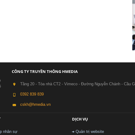
CÔNG TY TRUYỀN THÔNG HMEDIA
p
Tầng 20 - Tòa nhà CT2 - Vimeco - Đường Nguyễn Chánh - Cầu G
ẽ
0392 839 839
cskh@hmedia.vn
Ự
DỊCH VỤ
p nhân sự
Quản trị website