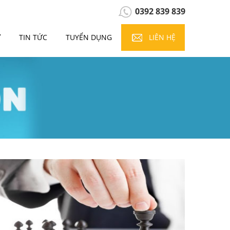
0392 839 839
Ự
TIN TỨC
TUYỂN DỤNG
LIÊN HỆ