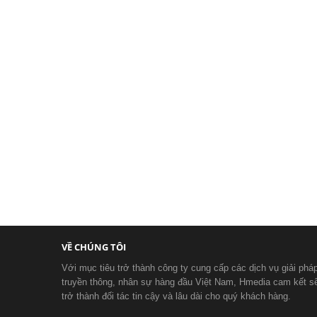
VỀ CHÚNG TÔI
Với mục tiêu trở thành công ty cung cấp các dịch vụ giải phá
truyền thông, nhân sự hàng đầu Việt Nam, Hmedia cam kết s
trở thành đối tác tin cậy và lâu dài cho quý khách hàng.