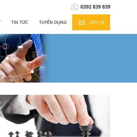
0392 839 839
Ự
TIN TỨC
TUYỂN DỤNG
LIÊN HỆ