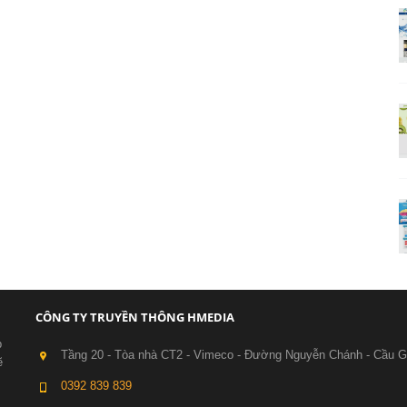
CÔNG TY TRUYỀN THÔNG HMEDIA
p
Tầng 20 - Tòa nhà CT2 - Vimeco - Đường Nguyễn Chánh - Cầu G
ẽ
0392 839 839