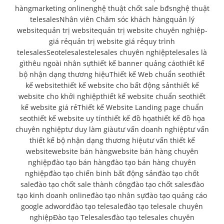
hàng
marketing online
nghệ thuật chốt sale bđs
nghệ thuật
telesales
Nhân viên Chăm sóc khách hàng
quản lý
website
quản trị website
quản trị website chuyên nghiệp-
giá rẻ
quản trị website giá rẻ
quy trình
telesales
Seo
telesales
telesales chuyên nghiệp
telesales là
gì
thêu ngoài nhân sự
thiết kế banner quảng cáo
thiết kế
bộ nhận dạng thương hiệu
Thiết kế Web chuẩn seo
thiết
kế website
thiết kế website cho bất động sản
thiết kế
website cho khởi nghiệp
thiết kế website chuẩn seo
thiết
kế website giá rẻ
Thiết kế Website Landing page chuẩn
seo
thiết kế website uy tín
thiết kế đồ họa
thiết kế đồ họa
chuyên nghiệp
tư duy làm giàu
tư vấn doanh nghiệp
tư vấn
thiết kế bộ nhận dạng thương hiệu
tư vấn thiết kế
website
website bán hàng
website bán hàng chuyên
nghiệp
đào tạo bán hàng
đào tạo bán hàng chuyên
nghiệp
đào tạo chiến binh bất động sản
đào tạo chốt
sale
đào tạo chốt sale thành công
đào tạo chốt sales
đào
tạo kinh doanh online
đào tạo nhân sự
đào tạo quảng cáo
google adword
đào tạo telesale
đào tạo telesale chuyên
nghiệp
Đào tạo Telesales
đào tạo telesales chuyên