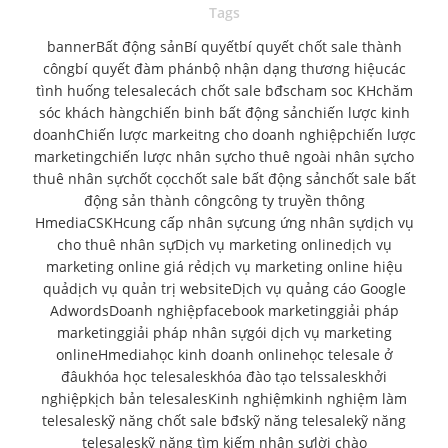
Tags
banner
Bất động sản
Bí quyết
bí quyết chốt sale thành
công
bí quyết đàm phán
bộ nhận dạng thương hiệu
các
tình huống telesale
cách chốt sale bđs
cham soc KH
chăm
sóc khách hàng
chiến binh bất động sản
chiến lược kinh
doanh
Chiến lược markeitng cho doanh nghiệp
chiến lược
marketing
chiến lược nhân sự
cho thuê ngoài nhân sự
cho
thuê nhân sự
chốt cọc
chốt sale bất động sản
chốt sale bất
động sản thành công
công ty truyền thông
Hmedia
CSKH
cung cấp nhân sự
cung ứng nhân sự
dịch vụ
cho thuê nhân sự
Dịch vụ marketing online
dịch vụ
marketing online giá rẻ
dịch vụ marketing online hiệu
quả
dịch vụ quản trị website
Dịch vụ quảng cáo Google
Adwords
Doanh nghiệp
facebook marketing
giải pháp
marketing
giải pháp nhân sự
gói dịch vụ marketing
online
Hmedia
học kinh doanh online
học telesale ở
đâu
khóa học telesales
khóa đào tạo telssales
khởi
nghiệp
kịch bản telesales
Kinh nghiệm
kinh nghiệm làm
telesales
kỹ năng chốt sale bđs
kỹ năng telesale
kỹ năng
telesales
kỹ năng tìm kiếm nhân sự
lời chào