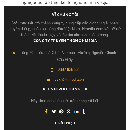
nghiệp
đào tạo thiết kế đồ họa
đức tính vô giá
VỀ CHÚNG TÔI
Với mục tiêu trở thành công ty cung cấp các dịch vụ giải pháp
truyền thông, nhân sự hàng đầu Việt Nam, Hmedia cam kết sẽ trở
thành đối tác tin cậy và lâu dài cho quý khách hàng.
CÔNG TY TRUYỀN THÔNG HMEDIA
Tầng 20 - Tòa nhà CT2 - Vimeco - Đường Nguyễn Chánh -
Cầu Giấy
0392 839 839
cskh@hmedia.vn
KẾT NỐI VỚI CHÚNG TÔI
Hãy theo dõi chúng tôi trên mạng xã hội.
GIỚI THIỆU